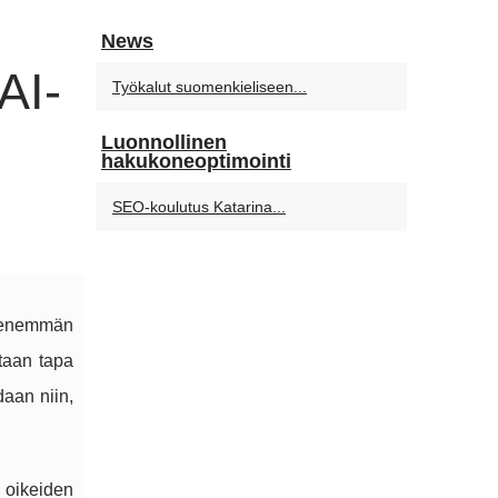
News
AI-
Työkalut suomenkieliseen...
Luonnollinen
hakukoneoptimointi
SEO-koulutus Katarina...
hä enemmän
itaan tapa
daan niin,
 oikeiden