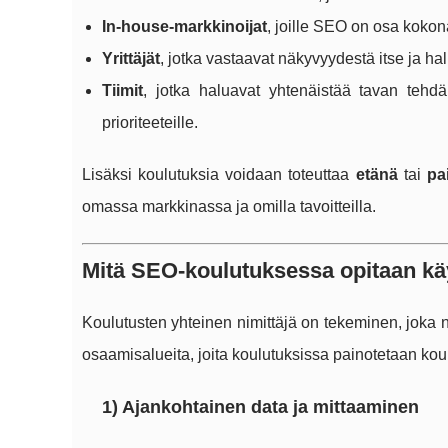
In-house-markkinoijat
, joille SEO on osa kokon
Yrittäjät
, jotka vastaavat näkyvyydestä itse ja hal
Tiimit
, jotka haluavat yhtenäistää tavan tehd
prioriteeteille.
Lisäksi koulutuksia voidaan toteuttaa
etänä
tai
pa
omassa markkinassa ja omilla tavoitteilla.
Mitä SEO-koulutuksessa opitaan k
Koulutusten yhteinen nimittäjä on tekeminen, joka n
osaamisalueita, joita koulutuksissa painotetaan ko
1) Ajankohtainen data ja mittaaminen