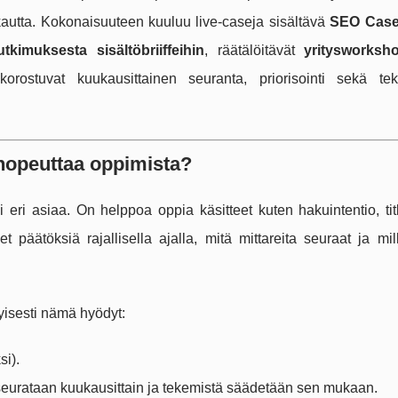
kautta. Kokonaisuuteen kuuluu live-caseja sisältävä
SEO Case
tkimuksesta sisältöbriiffeihin
, räätälöitävät
yritysworksho
korostuvat kuukausittainen seuranta, priorisointi sekä te
nopeuttaa oppimista?
i eri asiaa. On helppoa oppia käsitteet kuten hakuintentio, titl
 päätöksiä rajallisella ajalla, mitä mittareita seuraat ja mil
yisesti nämä hyödyt:
si).
 seurataan kuukausittain ja tekemistä säädetään sen mukaan.