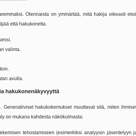
aremmaksi. Olennaista on ymmärtää, mitä hakija oikeasti etsii
täjää että hakukonetta.
sessi.
n valinta.
tion.
tan avulla.
ia hakukonenäkyvyyttä
n. Generatiiviset hakukokemukset muuttavat sitä, miten ihmise
koäly on mukana kahdesta näkökulmasta:
ekemisen tehostamiseen (esimerkiksi analyysin jäsentelyyn ja