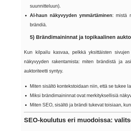
suunnitteluun).
AI-haun näkyvyyden ymmärtäminen
: mistä 
brändiä.
5) Brändimaininnat ja topikaalinen auktor
Kun kilpailu kasvaa, pelkkä yksittäisten sivuje
näkyvyyden rakentamista: miten brändistä ja a
auktoriteetti syntyy.
Miten sisältö kontekstoidaan niin, että se tukee 
Miksi brändimaininnat ovat merkityksellisiä näk
Miten SEO, sisältö ja brändi tukevat toisiaan, ku
SEO-koulutus eri muodoissa: valitse