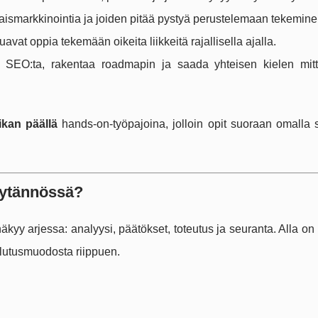
aismarkkinointia ja joiden pitää pystyä perustelemaan tekeminen
uavat oppia tekemään oikeita liikkeitä rajallisella ajalla.
ä SEO:ta, rakentaa roadmapin ja saada yhteisen kielen mitta
ikan päällä
hands-on-työpajoina, jolloin opit suoraan omalla s
äytännössä?
äkyy arjessa: analyysi, päätökset, toteutus ja seuranta. Alla on
ulutusmuodosta riippuen.