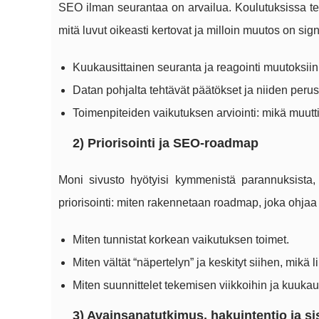
SEO ilman seurantaa on arvailua. Koulutuksissa t
mitä luvut oikeasti kertovat ja milloin muutos on sign
Kuukausittainen seuranta ja reagointi muutoksiin
Datan pohjalta tehtävät päätökset ja niiden perust
Toimenpiteiden vaikutuksen arviointi: mikä muutti
2) Priorisointi ja SEO-roadmap
Moni sivusto hyötyisi kymmenistä parannuksista,
priorisointi: miten rakennetaan roadmap, joka ohjaa
Miten tunnistat korkean vaikutuksen toimet.
Miten vältät “näpertelyn” ja keskityt siihen, mikä li
Miten suunnittelet tekemisen viikkoihin ja kuukaus
3) Avainsanatutkimus, hakuintentio ja sisä