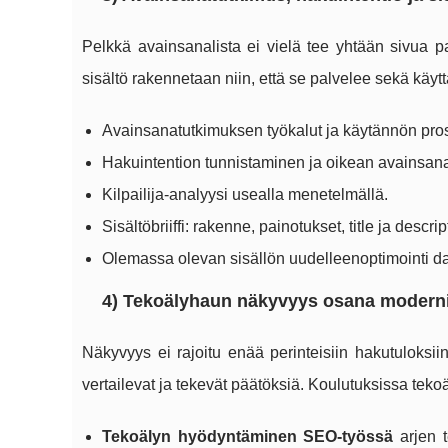
Pelkkä avainsanalista ei vielä tee yhtään sivua p
sisältö rakennetaan niin, että se palvelee sekä käyt
Avainsanatutkimuksen työkalut ja käytännön pro
Hakuintention tunnistaminen ja oikean avainsana
Kilpailija-analyysi usealla menetelmällä.
Sisältöbriiffi: rakenne, painotukset, title ja descrip
Olemassa olevan sisällön uudelleenoptimointi da
4) Tekoälyhaun näkyvyys osana modern
Näkyvyys ei rajoitu enää perinteisiin hakutuloksii
vertailevat ja tekevät päätöksiä. Koulutuksissa te
Tekoälyn hyödyntäminen SEO-työssä
arjen t