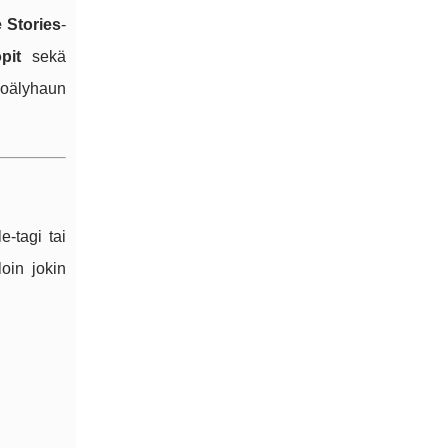
 Stories
-
pit
sekä
koälyhaun
e-tagi tai
loin jokin