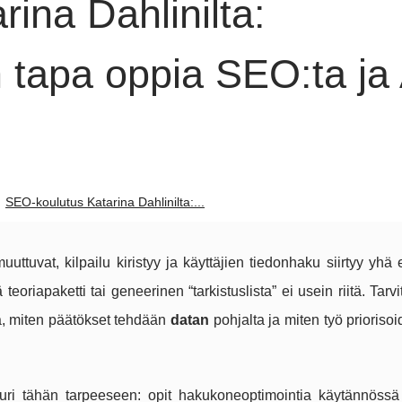
ina Dahlinilta:
 tapa oppia SEO:ta ja 
SEO-koulutus Katarina Dahlinilta:...
uuttuvat, kilpailu kiristyy ja käyttäjien tiedonhaku siirtyy y
eoriapaketti tai geneerinen “tarkistuslista” ei usein riitä. Tarv
, miten päätökset tehdään
datan
pohjalta ja miten työ priorisoi
uri tähän tarpeeseen: opit hakukoneoptimointia käytännössä