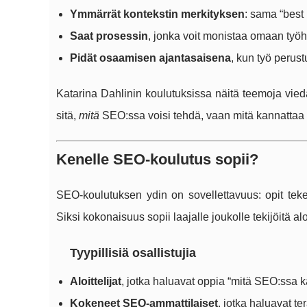
Ymmärrät kontekstin merkityksen
: sama “best p
Saat prosessin
, jonka voit monistaa omaan työhö
Pidät osaamisen ajantasaisena
, kun työ perus
Katarina Dahlinin koulutuksissa näitä teemoja viedä
sitä,
mitä
SEO:ssa voisi tehdä, vaan mitä kannattaa
Kenelle SEO-koulutus sopii?
SEO-koulutuksen ydin on sovellettavuus: opit tekemä
Siksi kokonaisuus sopii laajalle joukolle tekijöitä alo
Tyypillisiä osallistujia
Aloittelijat
, jotka haluavat oppia “mitä SEO:ssa k
Kokeneet SEO-ammattilaiset
, jotka haluavat t