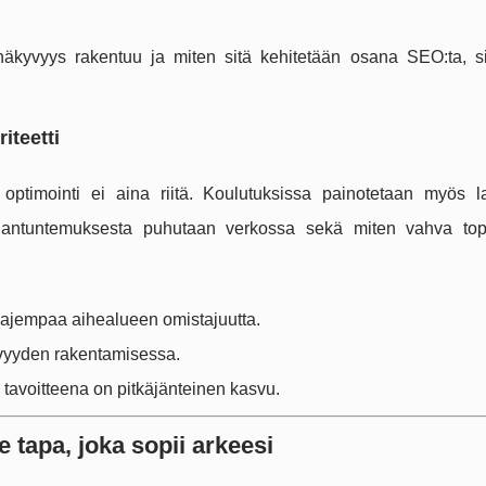
näkyvyys rakentuu ja miten sitä kehitetään osana SEO:ta, si
iteetti
n optimointi ei aina riitä. Koulutuksissa painotetaan myös 
siantuntemuksesta puhutaan verkossa sekä miten vahva top
laajempaa aihealueen omistajuutta.
yvyyden rakentamisessa.
n tavoitteena on pitkäjänteinen kasvu.
 tapa, joka sopii arkeesi