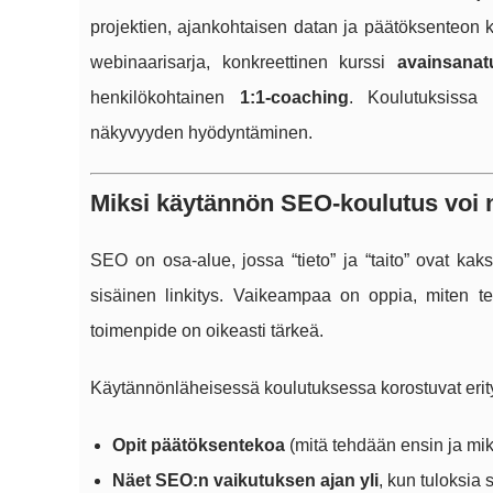
projektien, ajankohtaisen datan ja päätöksenteon 
webinaarisarja, konkreettinen kurssi
avainsanatu
henkilökohtainen
1:1-coaching
. Koulutuksissa 
näkyvyyden hyödyntäminen.
Miksi käytännön SEO-koulutus voi 
SEO on osa-alue, jossa “tieto” ja “taito” ovat kaks
sisäinen linkitys. Vaikeampaa on oppia, miten teet
toimenpide on oikeasti tärkeä.
Käytännönläheisessä koulutuksessa korostuvat erit
Opit päätöksentekoa
(mitä tehdään ensin ja mik
Näet SEO:n vaikutuksen ajan yli
, kun tuloksia