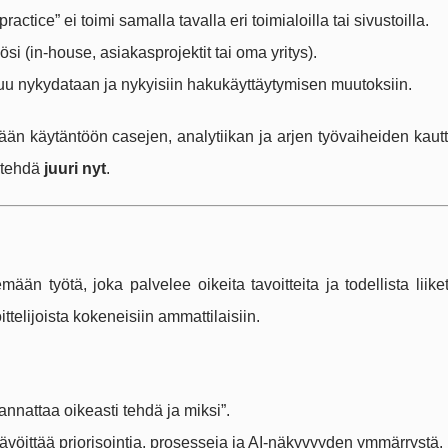
ractice” ei toimi samalla tavalla eri toimialoilla tai sivustoilla.
si (in-house, asiakasprojektit tai oma yritys).
tuu nykydataan ja nykyisiin hakukäyttäytymisen muutoksiin.
än käytäntöön casejen, analytiikan ja arjen työvaiheiden kautt
 tehdä
juuri nyt
.
än työtä, joka palvelee oikeita tavoitteita ja todellista liike
ittelijoista kokeneisiin ammattilaisiin.
annattaa oikeasti tehdä ja miksi”.
erävöittää priorisointia, prosesseja ja AI-näkyvyyden ymmärrystä.