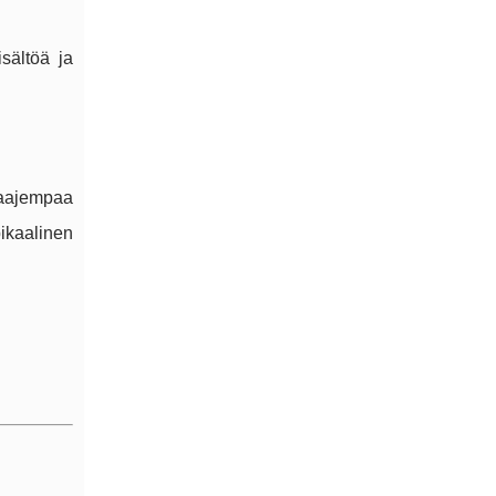
sältöä ja
laajempaa
ikaalinen