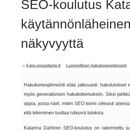
SEO-koulutus Katar
käytännönläheinen
näkyvyyttä
fi.jpg-consultants.fr
Luonnollinen hakukoneoptimointi
Hakukoneoptimointi elää jatkuvasti: hakutulokset m
myös generatiivisiin hakukokemuksiin. Siksi pelkkä t
oppia, jossa näet, miten SEO toimii
oikeasti
arjessa
että tekeminen tuottaa näkyviä tuloksia.
Katarina Dahlinin SEO-koulutus on rakennettu ju