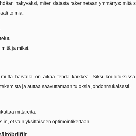
ehdään näkyväksi, miten datasta rakennetaan ymmärrys: mitä s
aali toimia.
.
elut.
 mitä ja miksi.
 mutta harvalla on aikaa tehdä kaikkea. Siksi koulutuksissa
 tekemistä ja auttaa saavuttamaan tuloksia johdonmukaisesti.
ikuttaa mittareita.
iin, et vain yksittäiseen optimointikertaan.
ltöbriiffit