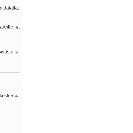
 datalla.
reille ja
ivustolla,
 keskeisiä